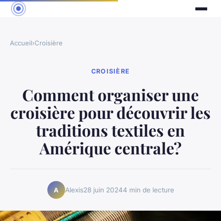
Accueil
›
Croisière
CROISIÈRE
Comment organiser une
croisière pour découvrir les
traditions textiles en
Amérique centrale?
Alexis
28 juin 2024
4 min de lecture
A