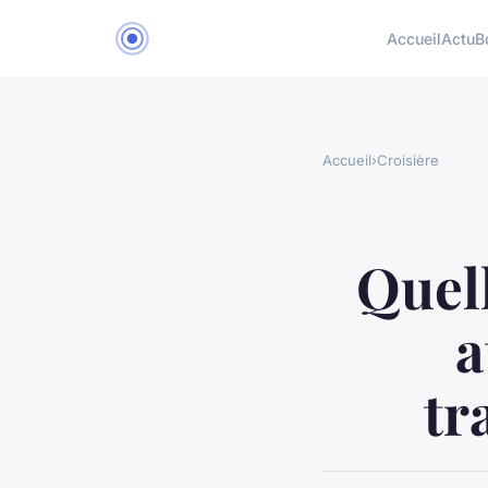
Accueil
Actu
B
Accueil
›
Croisière
Quell
a
tr