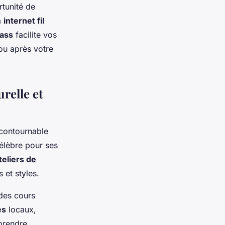
tunité de
à
internet fil
Pass
facilite vos
 ou après votre
urelle et
ncontournable
célèbre pour ses
teliers de
 et styles.
des cours
es
locaux,
prendre