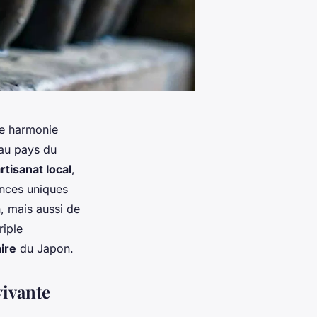
ne harmonie
au pays du
rtisanat local
,
ences uniques
, mais aussi de
iple
aire
du Japon.
vivante