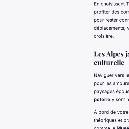
En choisissant 
profiter des c
pour rester con
déplacements, vo
croisière.
Les Alpes j
culturelle
Naviguer vers l
pour les amoureu
paysages époust
poterie
y sont n
À bord de votre
théoriques et pr
comme le
Musé