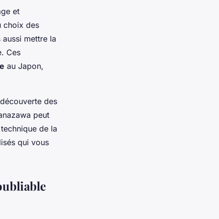
age et
u choix des
 aussi mettre la
e. Ces
re
au Japon,
a découverte des
 Kanazawa peut
a technique de la
isés qui vous
oubliable