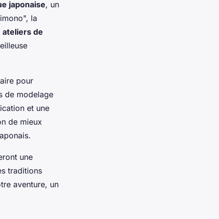
e japonaise
, un
kimono", la
s
ateliers de
eilleuse
aire pour
es de modelage
ication et une
ion de mieux
Japonais.
eront une
s traditions
tre aventure, un