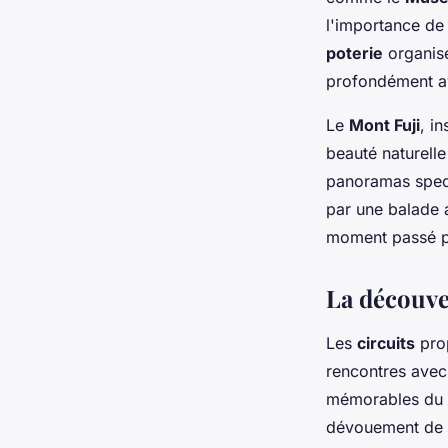
l'importance de
poterie
organisé
profondément ave
Le
Mont Fuji
, in
beauté naturelle
panoramas spect
par une balade 
moment passé pr
La découver
Les
circuits
prop
rencontres avec
mémorables du v
dévouement de ce