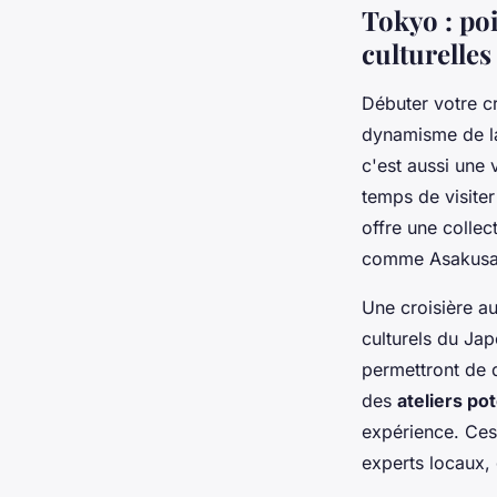
Tokyo : po
culturelles
Débuter votre c
dynamisme de la
c'est aussi une vi
temps de visite
offre une colle
comme Asakusa ou
Une croisière a
culturels du Ja
permettront de 
des
ateliers pot
expérience. Ces
experts locaux,