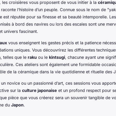
, les croisières vous proposent de vous initier à la
céramiqu
i raconte l’histoire d’un peuple. Connue sous le nom de "ya
e est réputée pour sa finesse et sa beauté intemporelle. Le
nisés à bord des navires ou lors des escales sont une merv
et univers fascinant.
caux
vous enseignent les gestes précis et la patience nécess
éations uniques. Vous découvrirez les différentes techniqu
, telles que le
raku
ou le
kintsugi
, chacune ayant une signif
ticulière. Ces ateliers sont également une formidable occas
le de la céramique dans la vie quotidienne et rituelle des 
un novice ou un passionné d’art, ces sessions vous apport
ctive sur la
culture japonaise
et un profond respect pour se
aque pièce que vous créerez sera un souvenir tangible de vo
âme du
Japon
.