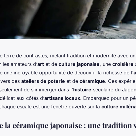
e terre de contrastes, mêlant tradition et modernité avec u
r les amateurs d’
art
et de
culture japonaise
, une
croisière
fre une incroyable opportunité de découvrir la richesse de l'
a
avers des
ateliers de poterie
et de
céramique
. Ces expéri
seulement de s’immerger dans l'
histoire
séculaire du Japon
 délicat aux côtés d’
artisans locaux
. Embarquez pour un pér
chaque escale est une fenêtre ouverte sur la
culture millén
 la céramique japonaise : une tradition 