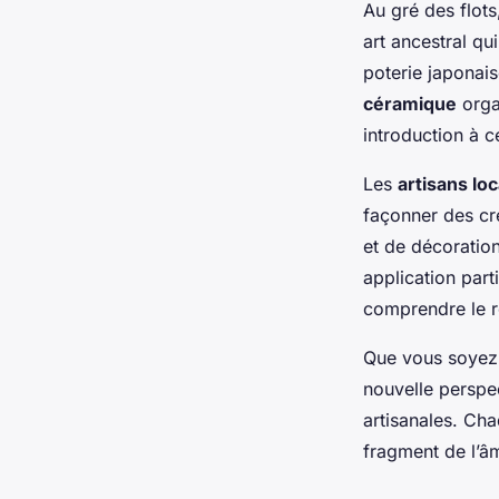
Au gré des flots
art ancestral qu
poterie japonais
céramique
orga
introduction à c
Les
artisans lo
façonner des cr
et de décoration
application par
comprendre le rô
Que vous soyez 
nouvelle perspe
artisanales. Ch
fragment de l’