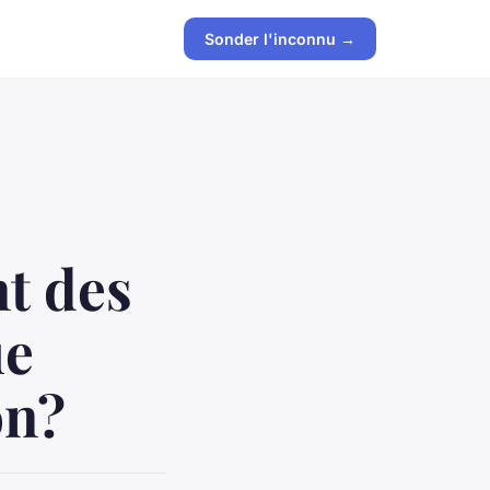
Sonder l'inconnu →
nt des
ue
on?