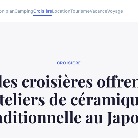
on plan
Camping
Croisière
Location
Tourisme
Vacance
Voyage
CROISIÈRE
es croisières offre
teliers de céramiq
aditionnelle au Jap