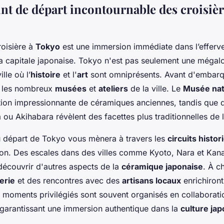
int de départ incontournable des croisiè
roisière à
Tokyo
est une immersion immédiate dans l’efferve
 capitale japonaise. Tokyo n'est pas seulement une méga
lle où l’
histoire
et l'
art
sont omniprésents. Avant d'embarqu
r les nombreux
musées
et
ateliers
de la ville. Le
Musée nat
ction impressionnante de céramiques anciennes, tandis que d
 Akihabara révèlent des facettes plus traditionnelles de la
u départ de Tokyo vous mènera à travers les
circuits histo
pon. Des escales dans des villes comme Kyoto, Nara et Ka
découvrir d'autres aspects de la
céramique japonaise
. À c
erie
et des rencontres avec des
artisans locaux
enrichiront
 moments privilégiés sont souvent organisés en collaborat
 garantissant une immersion authentique dans la
culture ja