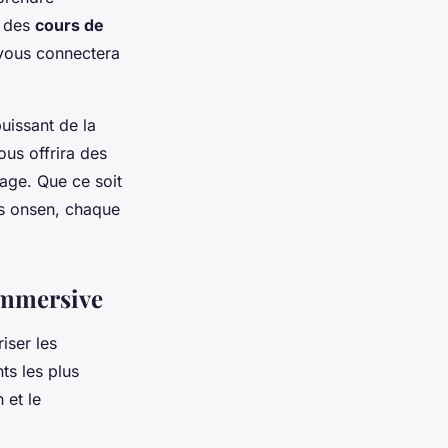
à des
cours de
 vous connectera
issant de la
ous offrira des
age. Que ce soit
es onsen, chaque
 immersive
iser les
ts les plus
 et le