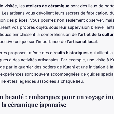
lle
visitée, les
ateliers de céramique
sont des lieux de part
 Les artisans vous dévoilent leurs secrets de fabrication, d
sson des pièces. Vous pourrez non seulement observer, mais
créant vos propres objets sous leur supervision bienveillant
tiques enrichissent la compréhension de l’
art et de la cultu
pective unique sur l’importance de l’
artisanat local
.
sières proposent même des
circuits historiques
qui allient l
ues à des activités artisanales. Par exemple, une visite à
ge par le quartier des potiers de Kutani et une initiation à l
 expériences sont souvent accompagnées de guides spécial
oire
et les légendes associées à chaque lieu.
n beauté : embarquez pour un voyage in
 la céramique japonaise