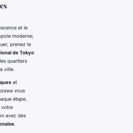
res
scence et le
lopole moderne;
er, prenez le
ional de Tokyo
es quartiers
 ville.
riques
et
nazawa vous
haque étape,
 votre
ion avec des
ponaise
.