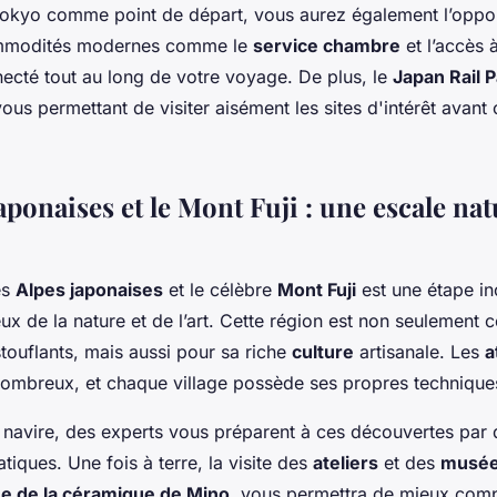
Tokyo comme point de départ, vous aurez également l’oppor
ommodités modernes comme le
service chambre
et l’accès 
necté tout au long de votre voyage. De plus, le
Japan Rail 
us permettant de visiter aisément les sites d'intérêt avant
aponaises et le Mont Fuji : une escale nat
es
Alpes japonaises
et le célèbre
Mont Fuji
est une étape i
x de la nature et de l’art. Cette région est non seulement 
ouflants, mais aussi pour sa riche
culture
artisanale. Les
a
ombreux, et chaque village possède ses propres techniques
 navire, des experts vous préparent à ces découvertes par 
atiques. Une fois à terre, la visite des
ateliers
et des
musé
e de la céramique de Mino
, vous permettra de mieux com